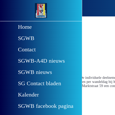
Scherpenzeel
Home
SGWB
Contact
op 28/12/2023
SGWB-A4D nieuws
Informatie
SGWB nieuws
ControlekaartenDe individuele deelneme
groepen, ontvangen per wandeldag bij h
SG Contact bladen
Breehoek aan de Marktstraat 59 een con
nummer voorkomt als op het bewijs van 
Kalender
van elke wandeldag wordt deze weer in
SGWB facebook pagina