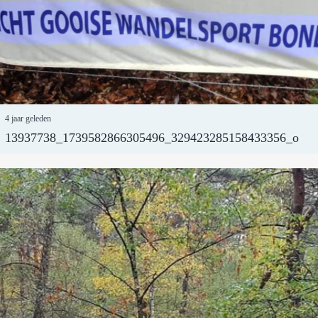
4 jaar geleden
13937738_1739582866305496_329423285158433356_o